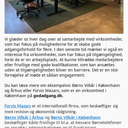
Vi glæder os hver dag over at samarbejde med virksomheder,
som har fokus på mulighederne for at skabe gode
adgangsforhold for flere. I den seneste tid mærker vi også en
interesse fra virksomheder, som har fokus på tilgængelighed,
fordi de er en arbejdsplads. At kunne tiltrække medarbejdere
eller frivillige med gode kvalifikationer, som kan ansættes
uden at tilgængeligheden bliver en barriere. Det er en stor
fornøjelse af møde et sådan engagement.
Du kan læse mere om eksempelvis Børns Vilkår i København
og Århus eller Forvis Mazars, som er en virksomhed i
København på
godadgang.dk.
Forvis Mazars
er et internationalt firma, som beskæftiger sig
med revision og økonomisk rådgivning.
Børns Vilkår i Århus
og
Børns Vilkår i København
beskæftiger både frivillige til bl.a. at besvare Børnetelefonen
og ansatte i administrationen og til fundraising.