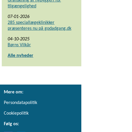
Granskning af nybyggeri for
tilgængelighed
07-01-2026
285 speciallægeklinikker
præsenteres nu på godadgang.dk
04-10-2025
Børns Vilkår
Alle nyheder
Mere om:
Persondatapolitik
Cookiepolitik
Følg os: