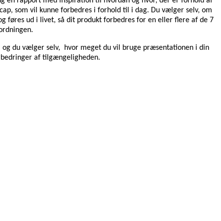
 en rapport med inspiration til hvordan og hvor, der er forhold af
p, som vil kunne forbedres i forhold til i dag. Du vælger selv, om
g føres ud i livet, så dit produkt forbedres for en eller flere af de 7
ordningen.
, og du vælger selv, hvor meget du vil bruge præsentationen i din
rbedringer af tilgængeligheden.