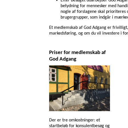
Efter besøget udarbejder God Adgang
betydning for mennesker med handica
nogle af forslagene skal prioriteres o
brugergrupper, som indgår i mærke
Et medlemskab af God Adgang er frivilligt
markedsføring, og om du vil investere i fo
Priser for medlemskab af
God Adgang
Der er tre omkostninger: et
startbeløb for konsulentbesøg og