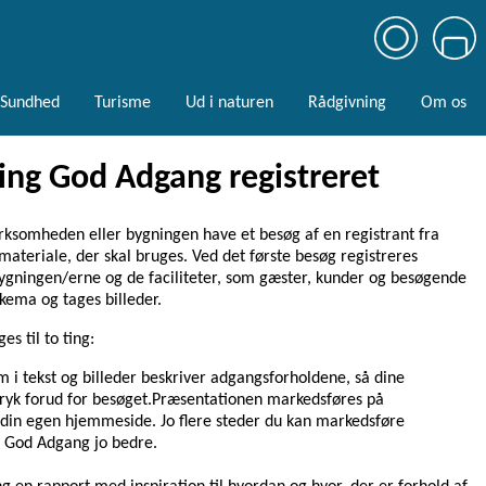
Sundhed
Turisme
Ud i naturen
Rådgivning
Om os
ing God Adgang registreret
irksomheden eller bygningen have et besøg af en registrant fra
ateriale, der skal bruges. Ved det første besøg registreres
ygningen/erne og de faciliteter, som gæster, kunder og besøgende
skema og tages billeder.
 til to ting:
 i tekst og billeder beskriver adgangsforholdene, så dine
tryk forud for besøget.Præsentationen markedsføres på
din egen hjemmeside. Jo flere steder du kan markedsføre
 God Adgang jo bedre.