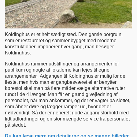
Koldinghus er et helt særligt sted. Den gamle borgruin,
som er restaureret og sammenbygget med moderne
konstruktioner, imponerer hver gang, man besøger
Koldinghus.
Koldinghus rummer udstillinger og arrangementer for
publikum og nogle af lokalerne kan lejes til egne
arrangementer. Adgangen til Koldinghus er mulig for de
fleste, men hvis man er gangbesværet eller benytter
kørestol skal man på flere måder vælge alternative ruter
rundt i de 4 længer. Man får en grundig vejledning af
personalet, når man ankommer, og der er vagter på slottet,
som åbner døre og lægger ramper ud, hvor det er
nødvendigt. Så der er generelt gode adgangsforhold med
lidt udfordringer og en stor mængde service fra personalet
på stedet.
Du kan læse mere om detaljerne og se mange billeder