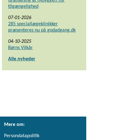
Granskning af nybyggeri for
tilgængelighed
07-01-2026
285 speciallægeklinikker
præsenteres nu på godadgang.dk
04-10-2025
Børns Vilkår
Alle nyheder
Mere om:
Persondatapolitik