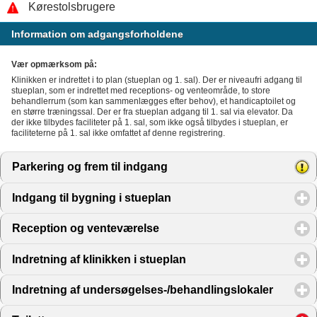
Kørestolsbrugere
Information om adgangsforholdene
Vær opmærksom på:
Klinikken er indrettet i to plan (stueplan og 1. sal). Der er niveaufri adgang til
stueplan, som er indrettet med receptions- og venteområde, to store
behandlerrum (som kan sammenlægges efter behov), et handicaptoilet og
en større træningssal. Der er fra stueplan adgang til 1. sal via elevator. Da
der ikke tilbydes faciliteter på 1. sal, som ikke også tilbydes i stueplan, er
faciliteterne på 1. sal ikke omfattet af denne registrering.
Parkering og frem til indgang
click to expand contents
Indgang til bygning i stueplan
click to expand contents
Reception og venteværelse
click to expand contents
Indretning af klinikken i stueplan
click to expand content
Indretning af undersøgelses-/behandlingslokaler
click to