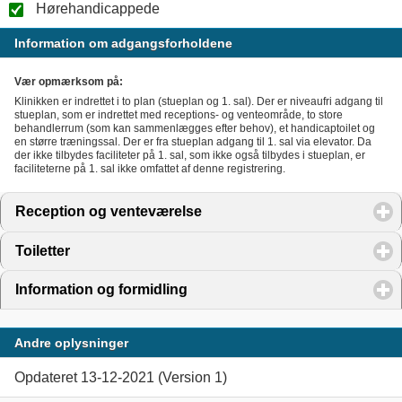
Hørehandicappede
Information om adgangsforholdene
Vær opmærksom på:
Klinikken er indrettet i to plan (stueplan og 1. sal). Der er niveaufri adgang til
stueplan, som er indrettet med receptions- og venteområde, to store
behandlerrum (som kan sammenlægges efter behov), et handicaptoilet og
en større træningssal. Der er fra stueplan adgang til 1. sal via elevator. Da
der ikke tilbydes faciliteter på 1. sal, som ikke også tilbydes i stueplan, er
faciliteterne på 1. sal ikke omfattet af denne registrering.
Reception og venteværelse
click to expand contents
Toiletter
click to expand contents
Information og formidling
click to expand contents
Andre oplysninger
Opdateret 13-12-2021 (Version 1)