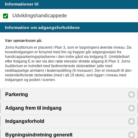
Informationer til
Udviklingshandicappede
Information om adgangsforholdene
Vær opmærksom på:
Jorns Auditorium er placeret i Plan 3, som er bygningens øverste niveau. Da
hovedindgangen er forsynet med trin og trapper går adgangsvejen fra
handicapparkeringspladserne i den indre gård via Indgang E. Umiddelbart
efter Indgang E er der via den røde elevator direkte adgang til Plan 3. Jorns
Auditorium er indrettet med fastmonterede stolerækker (alle med
nedklappelige armlæn) i teateropstilling (9 niveauer). Der er niveaufri til den
nederste/forreste stolerække (med i alt 19 stole), som ligger i niveau med
indgangen og podiet / scenen.
Parkering
click to expand contents
Adgang frem til indgang
click to expand contents
Indgangsforhold
click to expand contents
Bygningsindretning generelt
click to expand contents