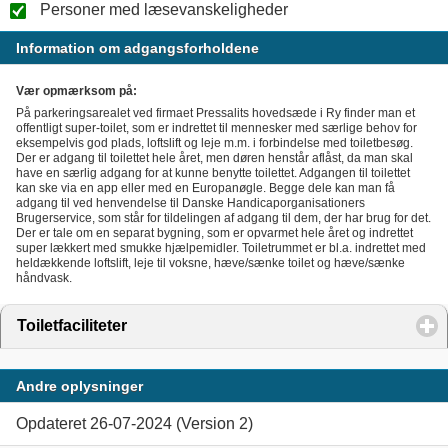
Personer med læsevanskeligheder
Information om adgangsforholdene
Vær opmærksom på:
På parkeringsarealet ved firmaet Pressalits hovedsæde i Ry finder man et
offentligt super-toilet, som er indrettet til mennesker med særlige behov for
eksempelvis god plads, loftslift og leje m.m. i forbindelse med toiletbesøg.
Der er adgang til toilettet hele året, men døren henstår aflåst, da man skal
have en særlig adgang for at kunne benytte toilettet. Adgangen til toilettet
kan ske via en app eller med en Europanøgle. Begge dele kan man få
adgang til ved henvendelse til Danske Handicaporganisationers
Brugerservice, som står for tildelingen af adgang til dem, der har brug for det.
Der er tale om en separat bygning, som er opvarmet hele året og indrettet
super lækkert med smukke hjælpemidler. Toiletrummet er bl.a. indrettet med
heldækkende loftslift, leje til voksne, hæve/sænke toilet og hæve/sænke
håndvask.
Toiletfaciliteter
click to expand contents
Andre oplysninger
Opdateret 26-07-2024 (Version 2)